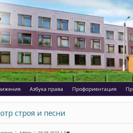
движения
Азбука права
Профориентация
Пр
отр строя и песни
алерея
Admin
05.05.2023
0