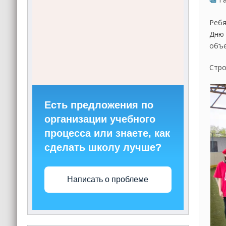
Ребя
Дню 
объе
Стро
Есть предложения по
организации учебного
процесса или знаете, как
сделать школу лучше?
Написать о проблеме