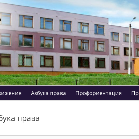
движения
Азбука права
Профориентация
Пр
бука права