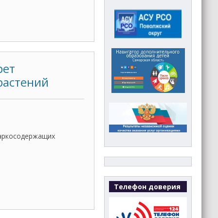
рет
растений
наркосодержащих
Телефон доверия