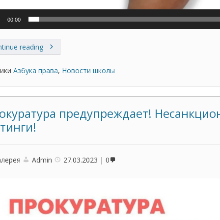
00:00
tinue reading
ики
Азбука права
,
Новости школы
окуратура предупреждает! Несанкци
тинги!
алерея
Admin
27.03.2023
0