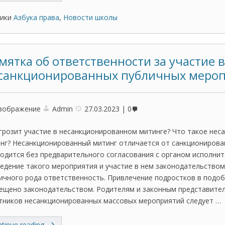
ики
Азбука права
,
Новости школы
мятка об ответственности за участие в
санкционированных публичных мероп
зображение
Admin
27.03.2023
0
грозит участие в несанкционированном митинге? Что такое не
нг? Несанкционированный митинг отличается от санкционирова
одится без предварительного согласования с органом исполнит
едение такого мероприятия и участие в нем законодательство
ичного рода ответственность. Привлечение подростков в подо
ещено законодательством. Родителям и законным представите
тников несанкционированных массовых мероприятий следует …
tinue reading