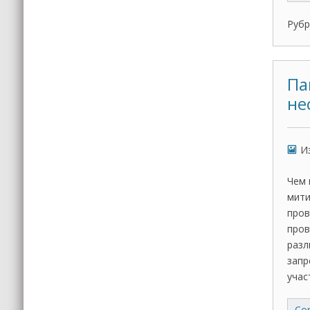
Рубр
Па
не
И
Чем 
мити
пров
пров
разл
запр
учас
Con