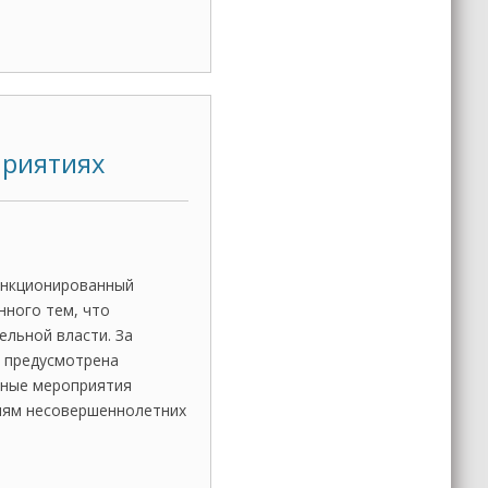
риятиях
санкционированный
нного тем, что
ельной власти. За
м предусмотрена
бные мероприятия
лям несовершеннолетних