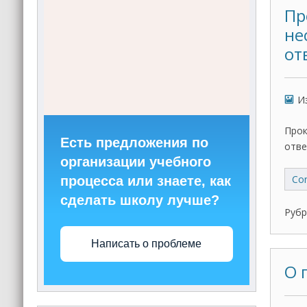
Пр
не
от
И
Прок
Есть предложения по
отве
организации учебного
Con
процесса или знаете, как
сделать школу лучше?
Рубр
Написать о проблеме
О 