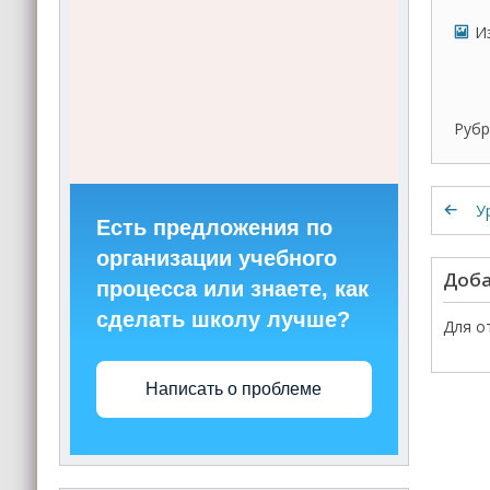
И
Рубр
У
Есть предложения по
организации учебного
Доба
процесса или знаете, как
сделать школу лучше?
Для о
Написать о проблеме