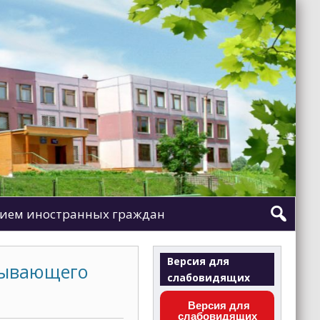
ием иностранных граждан
Версия для
тывающего
слабовидящих
Версия для
слабовидящих