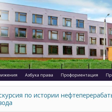
движения
Азбука права
Профориентация
Пр
скурсия по истории нефтеперераба
вода