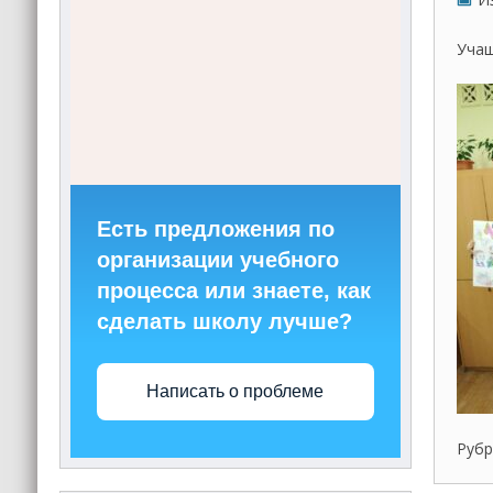
Учащ
Есть предложения по
организации учебного
процесса или знаете, как
сделать школу лучше?
Написать о проблеме
Рубр