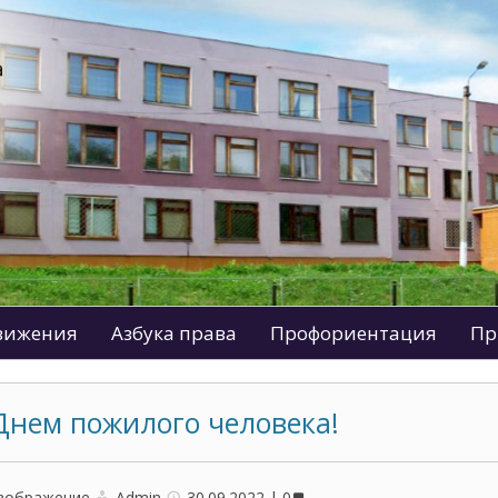
движения
Азбука права
Профориентация
Пр
Днем пожилого человека!
зображение
Admin
30.09.2022
0