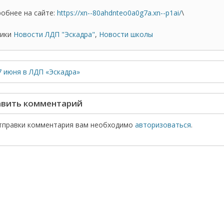
обнее на сайте:
https://xn--80ahdnteo0a0g7a.xn--p1ai/
\
ики
Новости ЛДП "Эскадра"
,
Новости школы
7 июня в ЛДП «Эскадра»
вить комментарий
тправки комментария вам необходимо
авторизоваться
.