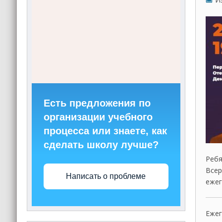
Есть предложения по
организации учебного
процесса или знаете, как
сделать школу лучше?
Ребя
Всер
Написать о проблеме
ежег
Ежег