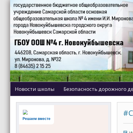
Новости школы
Безопасность дорожного 
#С
Решаем вместе
И