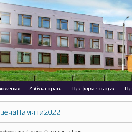
движения
Азбука права
Профориентация
Пр
вечаПамяти2022
зображение
Admin
22.06.2022
0