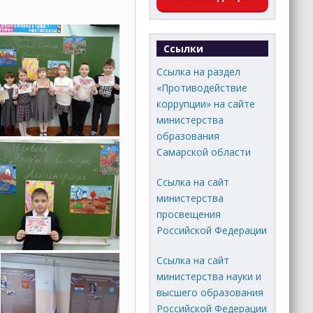
Ссылки
Ссылка на раздел
«Противодействие
коррупции» на сайте
министерства
образования
Самарской области
Ссылка на сайт
министерства
просвещения
Российской Федерации
Ссылка на сайт
министерства науки и
высшего образования
Российской Федерации