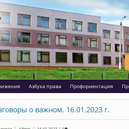
движения
Азбука права
Профориентация
Пр
зговоры о важном. 16.01.2023 г.
алерея
Admin
16.01.2023
0