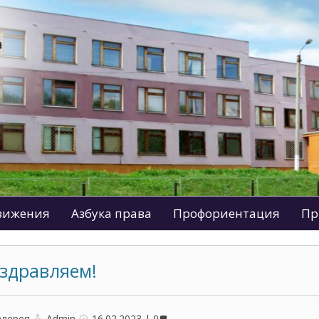
движения
Азбука права
Профориентация
Пр
здравляем!
алерея
Admin
16.02.2023
0