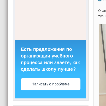
Оган
турн
Есть предложения по
организации учебного
процесса или знаете, как
сделать школу лучше?
Написать о проблеме