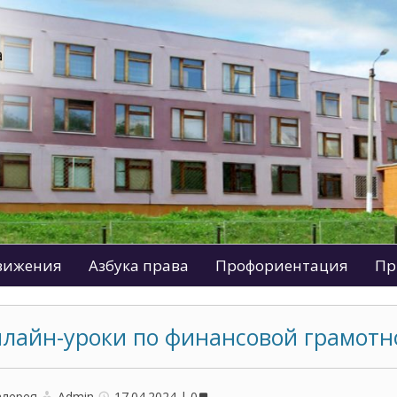
движения
Азбука права
Профориентация
Пр
лайн-уроки по финансовой грамотн
алерея
Admin
17.04.2024
0