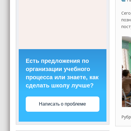
Сего
позн
пост
Есть предложения по
организации учебного
процесса или знаете, как
сделать школу лучше?
Написать о проблеме
Рубр