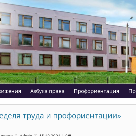
движения
Азбука права
Профориентация
Пр
еделя труда и профориентации»
алерея
Admin
15.10.2021
0