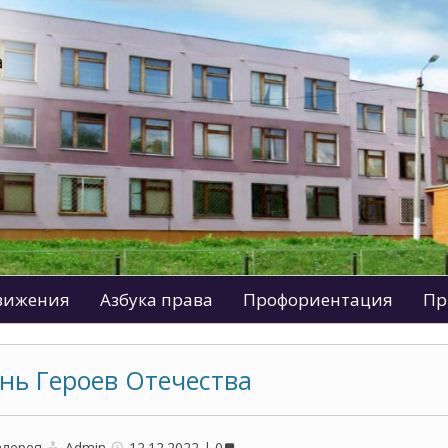
движения
Азбука права
Профориентация
Пр
нь Героев Отечества
алерея
Admin
12.12.2022
0