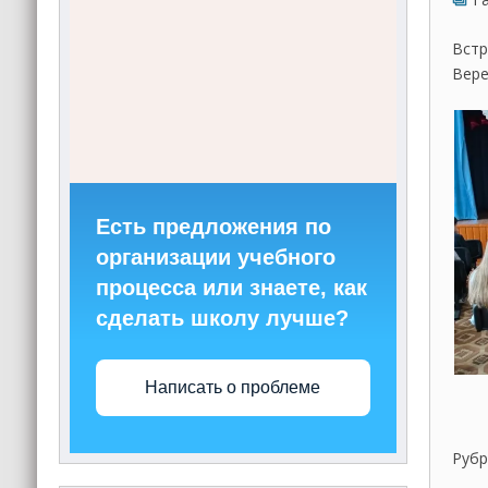
Встр
Вере
Есть предложения по
организации учебного
процесса или знаете, как
сделать школу лучше?
Написать о проблеме
Рубр