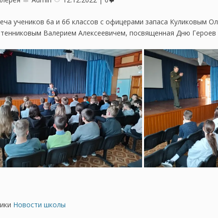
еча учеников 6а и 6б классов с офицерами запаса Куликовым О
тенниковым Валерием Алексеевичем, посвященная Дню Героев 
ики
Новости школы