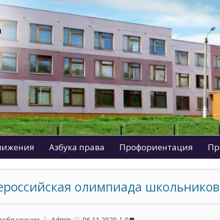
движения
Азбука права
Профориентация
Пр
ероссийская олимпиада школьников
зображение
Admin
06.11.2020
0