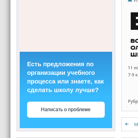
Есть предложения по
11 н
организации учебного
7-9 
процесса или знаете, как
сделать школу лучше?
Рубр
Написать о проблеме
М